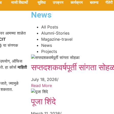
्ष
माजी विद्यार्थी
सुविधा
उपक्रम
कार्यक्रम
बातम्या
गॅलेरी
News
All Posts
ीवर आमच्या शाळेत
Alumni-Stories
-CIT
Magazine-travel
)
या संगणक
News
Projects
टचा उपयोग, ऑफिस
सप्तदशकवर्षपूर्ती सांगता सोहळ
ते. हा कोर्स
माहिती
July 18, 2026
/
ाते, ज्यामुळे
Read More
ू शकतात.
पूजा शिंदे
March 11, 2026
/