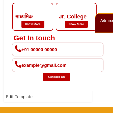
माध्यमिक
Jr. College
Admiss
Know More
Know More
Get In touch
+91 00000 00000
example@gmail.com
Contact Us
Edit Template