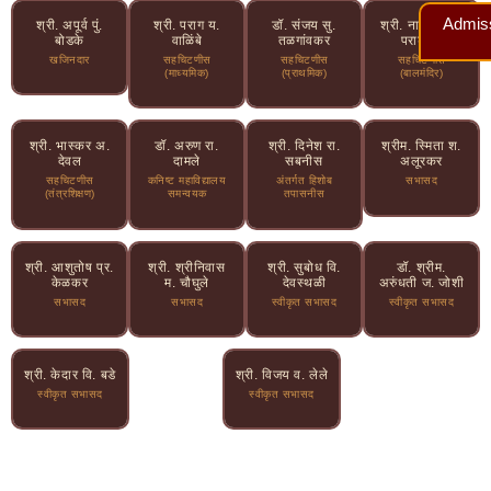
Admis
श्री. अपूर्व पुं.
श्री. पराग य.
डॉ. संजय सु.
श्री. नारायण रा.
बोडके
वाळिंबे
तळगांवकर
पराडकर
खजिनदार
सहचिटणीस
सहचिटणीस
सहचिटणीस
(माध्यमिक)
(प्राथमिक)
(बालमंदिर)
श्री. भास्कर अ.
डॉ. अरुण रा.
श्री. दिनेश रा.
श्रीम. स्मिता श.
देवल
दामले
सबनीस
अलूरकर
सहचिटणीस
कनिष्ट महाविद्यालय
अंतर्गत हिशोब
सभासद
(तंत्रशिक्षण)
समन्वयक
तपासनीस
श्री. आशुतोष प्र.
श्री. श्रीनिवास
श्री. सुबोध वि.
डॉ. श्रीम.
केळकर
म. चौघुले
देवस्थळी
अरुंधती ज. जोशी
सभासद
सभासद
स्वीकृत सभासद
स्वीकृत सभासद
श्री. केदार वि. बडे
श्री. विजय व. लेले
स्वीकृत सभासद
स्वीकृत सभासद
संपर्क करा